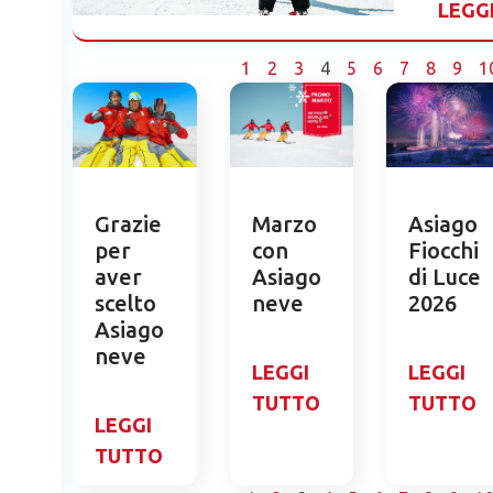
LEGG
1
2
3
4
5
6
7
8
9
1
Grazie
Marzo
Asiago
per
con
Fiocchi
aver
Asiago
di Luce
scelto
neve
2026
Asiago
neve
LEGGI
LEGGI
TUTTO
TUTTO
LEGGI
TUTTO