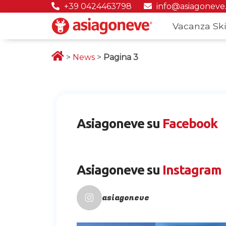
+39 0424463798
info@asiagoneve
Vacanza Ski
>
News
>
Pagina 3
Asiagoneve su
Facebook
Asiagoneve su
Instagram
asiagoneve