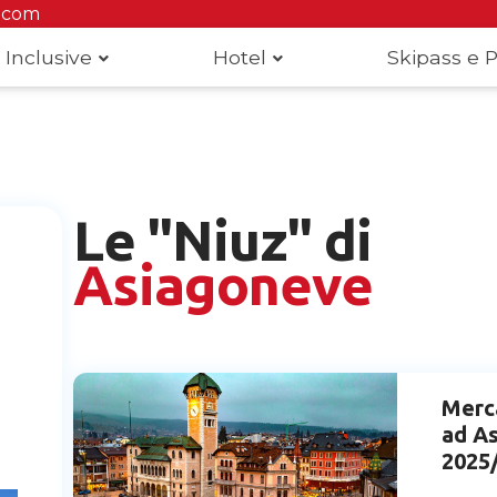
.com
 Inclusive
Hotel
Skipass e P
Le "Niuz" di
Asiagoneve
Merca
ad A
2025