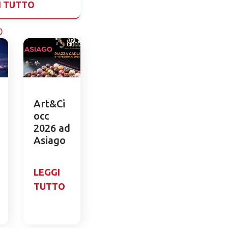
I TUTTO
0
Art&Ci
occ
2026 ad
Asiago
LEGGI
TUTTO