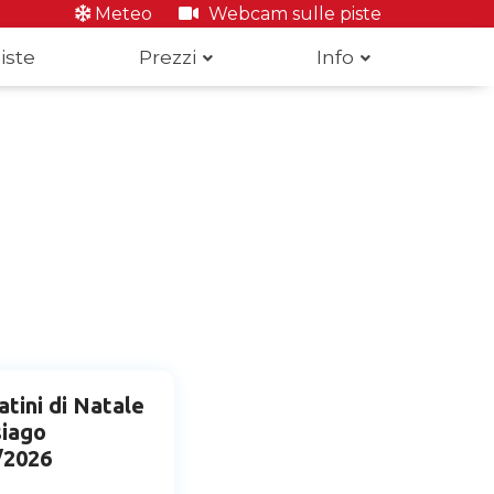
Meteo
Webcam sulle piste
iste
Prezzi
Info
tini di Natale
siago
/2026