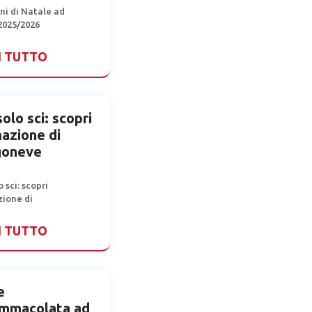
ni di Natale ad
2025/2026
I TUTTO
olo sci: scopri
mazione di
goneve
 sci: scopri
zione di
I TUTTO
e
Immacolata ad