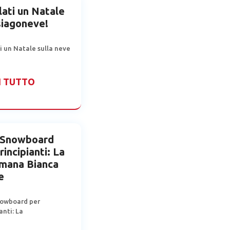
ati un Natale
siagoneve!
i un Natale sulla neve
I TUTTO
o Snowboard
rincipianti: La
imana Bianca
e
nowboard per
anti: La