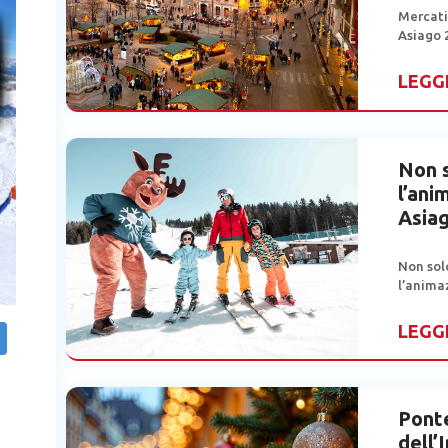
Mercati
Asiago 
LEGG
Non s
l’ani
Asia
Non solo
l’anima
LEGG
Pont
dell’