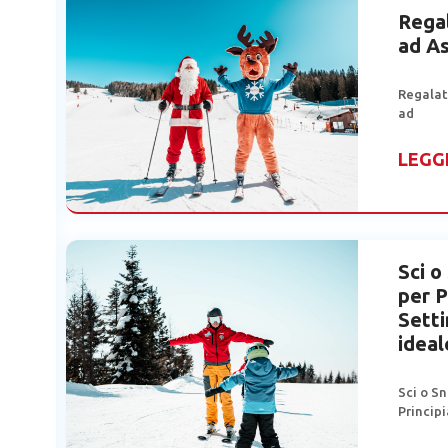
Regal
ad A
Regalat
ad
LEGG
Sci 
per P
Sett
ideal
Sci o S
Principi