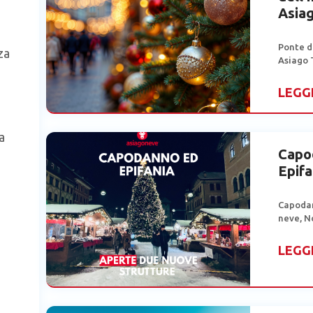
Asia
Ponte d
za
Asiago 
LEGG
a
Capo
Epifa
Capodan
neve, N
LEGG