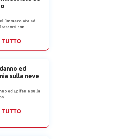
go
ell’Immacolata ad
Trascorri con
I TUTTO
danno ed
nia sulla neve
no ed Epifania sulla
on
I TUTTO