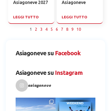
Asiagoneve 2027
Asiagoneve
LEGGI TUTTO
LEGGI TUTTO
1
2
3
4
5
6
7
8
9
10
Asiagoneve su
Facebook
Asiagoneve su
Instagram
asiagoneve