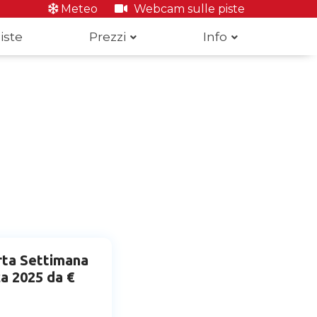
Meteo
Webcam sulle piste
iste
Prezzi
Info
rta Settimana
a 2025 da €