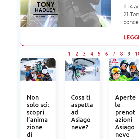
Il 14 
21 Ton
conce
LEGG
1
2
3
4
5
6
7
8
9
1
Non
Cosa ti
Aperte
solo sci:
aspetta
le
scopri
ad
prenot
l’anima
Asiago
azioni
zione
neve?
Asiago
di
neve