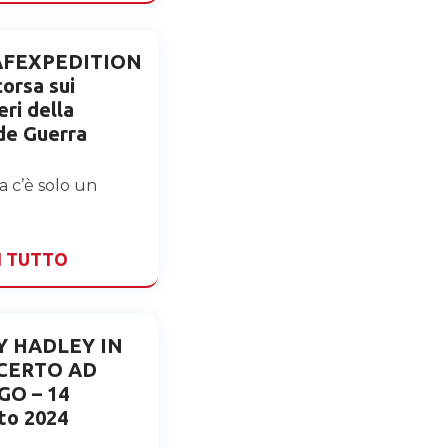
AFEXPEDITION
corsa sui
eri della
de Guerra
ia c’è solo un
I TUTTO
 HADLEY IN
CERTO AD
GO – 14
to 2024