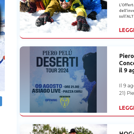
L’Offer
dell’in
sull’AL
LEGG
Piero
Conc
il 9 
Il 9 a
21) Pi
LEGG
HOGA