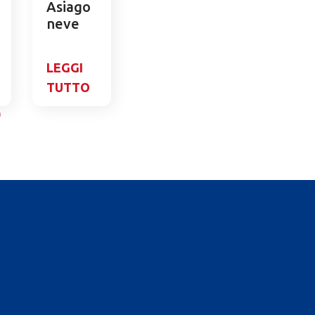
Asiago
neve
LEGGI
TUTTO
0