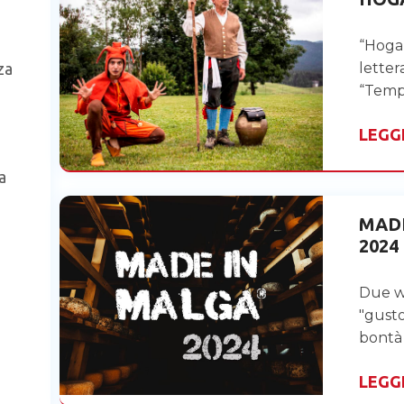
“Hoga 
za
letter
“Tem
LEGG
a
MAD
2024
Due 
"gusto
bontà
LEGG