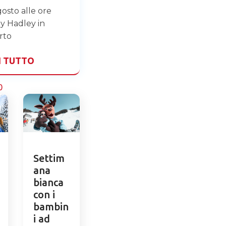
agosto alle ore
y Hadley in
rto
I TUTTO
0
Settim
ana
bianca
con i
bambin
i ad