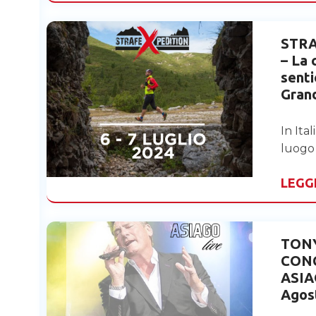
STR
– La 
senti
Gran
In Ital
luogo
LEGG
TONY
CON
ASIA
Agos