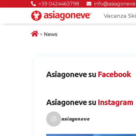
+39 0424463798
info@asiagoneve
Vacanza Ski
>
News
Asiagoneve su
Facebook
Asiagoneve su
Instagram
asiagoneve