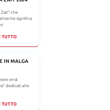
Zait” che
almente significa
po
I TUTTO
E IN MALGA
week-end
si" dedicati alle
I TUTTO