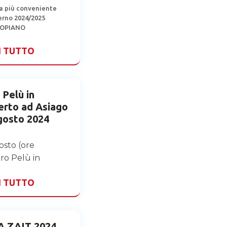
ta più conveniente
verno 2024/2025
TOPIANO
I TUTTO
 Pelù in
erto ad Asiago
agosto 2024
gosto (ore
ero Pelù in
I TUTTO
 ZAIT 2024