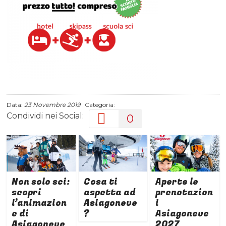
Data:
23 Novembre 2019
Categoria:
Condividi nei Social:
0
Non solo sci:
Cosa ti
Aperte le
scopri
aspetta ad
prenotazion
l’animazion
Asiagoneve
i
e di
?
Asiagoneve
Asiagoneve
2027