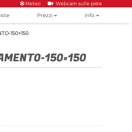
Meteo
Webcam sulle piste
iste
Prezzi
Info
TO-150×150
AMENTO-150×150