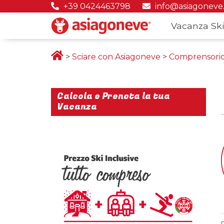
+39 0424463798
info@asiagoneve
Vacanza Ski
>
Sciare con Asiagoneve
>
Comprensorio 
Calcola e Prenota la tua
Vacanza