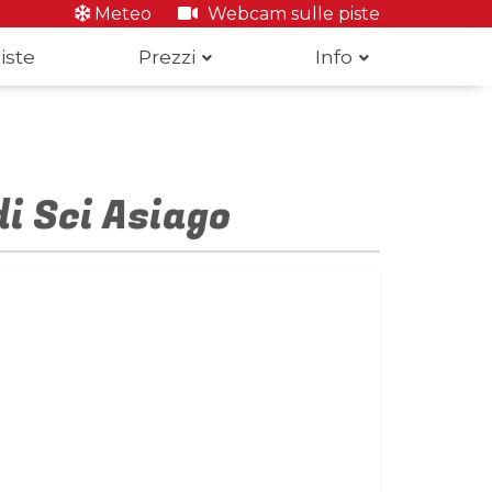
Meteo
Webcam sulle piste
iste
Prezzi
Info
i Sci Asiago