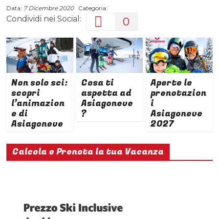
Data:
7 Dicembre 2020
Categoria:
Condividi nei Social:
0
Non solo sci:
Cosa ti
Aperte le
scopri
aspetta ad
prenotazion
l’animazion
Asiagoneve
i
e di
?
Asiagoneve
Asiagoneve
2027
Calcola e Prenota la tua Vacanza