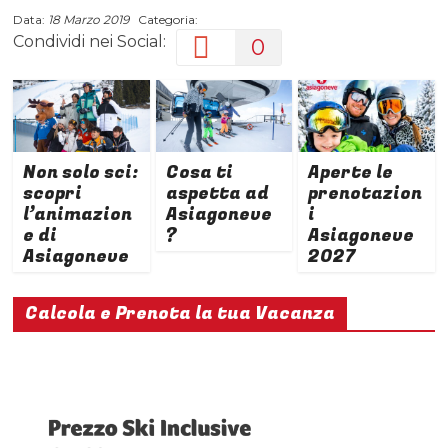
Data:
18 Marzo 2019
Categoria:
Condividi nei Social:
0
Non solo sci:
Cosa ti
Aperte le
scopri
aspetta ad
prenotazion
l’animazion
Asiagoneve
i
e di
?
Asiagoneve
Asiagoneve
2027
Calcola e Prenota la tua Vacanza