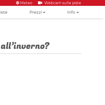
Meteo
Webcam sulle piste
iste
Prezzi
Info
all’inverno?