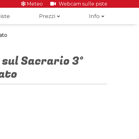
Meteo
Webcam sulle piste
iste
Prezzi
Info
cato
 sul Sacrario 3°
cato