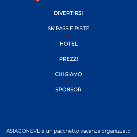
SPONSOR
ASIAGONEVE è un pacchetto vacanza organizzato
da
HAPPY SIBEN SRL
via G. Marconi 4
36012 Asiago VI Italy
ORGANIZZAZIONE TECNICA Happy Siben Srl Agenzia Viaggi e Turismo
T.O. di Asiago
AUTORIZZAZIONE DELL’AMMINISTRAZIONE PROVINCIALE DI
VICENZA N° 67386 DEL 15/09/09
Copyright © 2024-25
Happy Siben Srl
| P.IVA
IT03299910244 |
Privacy Policy