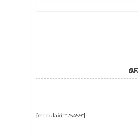
OF
[modula id="25459"]