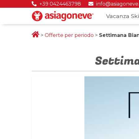
+39 0424463798
info@asiagoneve
Vacanza Ski
>
Offerte per periodo
>
Settimana Bian
Settima