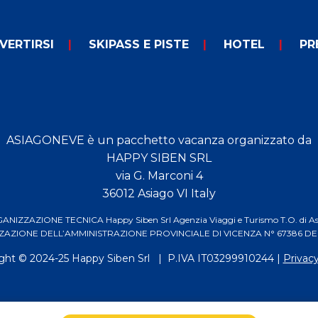
VERTIRSI
SKIPASS E PISTE
HOTEL
PR
ASIAGONEVE è un pacchetto vacanza organizzato da
HAPPY SIBEN SRL
via G. Marconi 4
36012 Asiago VI Italy
NIZZAZIONE TECNICA Happy Siben Srl Agenzia Viaggi e Turismo T.O. di A
AZIONE DELL’AMMINISTRAZIONE PROVINCIALE DI VICENZA N° 67386 DEL
ght © 2024-25
Happy Siben Srl
| P.IVA IT03299910244 |
Privacy