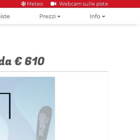
Meteo
Webcam sulle piste
iste
Prezzi
Info
da € 610