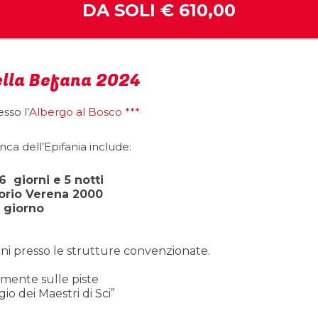
DA SOLI € 610,00
ella Befana
2024
sso l’
Albergo al Bosco ***
ca dell’Epifania include:
 6
giorni e 5 notti
sorio Verena 2000
l giorno
oni presso le strutture convenzionate.
amente sulle piste
o dei Maestri di Sci”