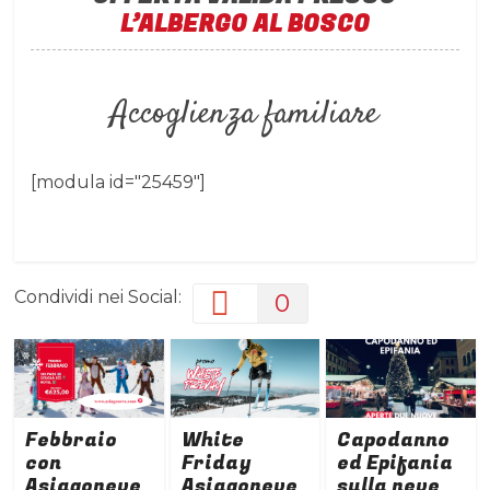
L’ALBERGO AL BOSCO
Accoglienza familiare
[modula id="25459"]
Condividi nei Social:
0
Febbraio
White
Capodanno
con
Friday
ed Epifania
Asiagoneve
Asiagoneve
sulla neve