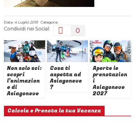
Data:
4 Luglio 2019
Categoria:
Condividi nei Social:
0
Non solo sci:
Cosa ti
Aperte le
scopri
aspetta ad
prenotazion
l’animazion
Asiagoneve
i
e di
?
Asiagoneve
Asiagoneve
2027
Calcola e Prenota la tua Vacanza