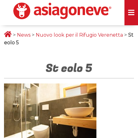
>
News
>
Nuovo look per il Rifugio Verenetta
>
St
eolo 5
St eolo 5