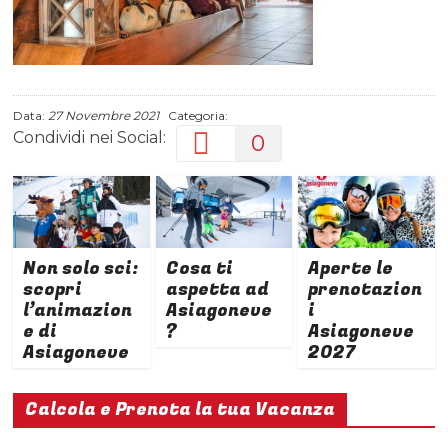
Data:
27 Novembre 2021
Categoria:
Condividi nei Social:
0
Non solo sci:
Cosa ti
Aperte le
scopri
aspetta ad
prenotazion
l’animazion
Asiagoneve
i
e di
?
Asiagoneve
Asiagoneve
2027
Calcola e Prenota la tua Vacanza