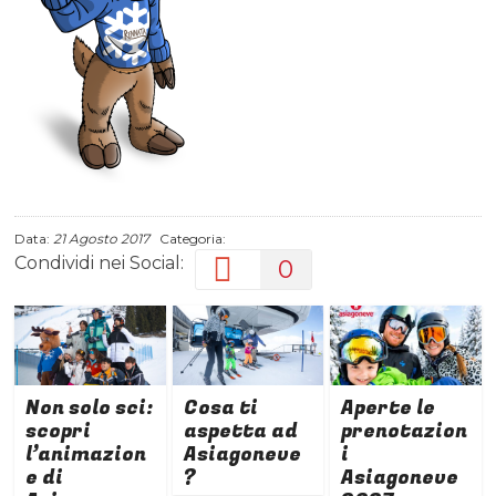
Data:
21 Agosto 2017
Categoria:
Condividi nei Social:
0
Non solo sci:
Cosa ti
Aperte le
scopri
aspetta ad
prenotazion
l’animazion
Asiagoneve
i
e di
?
Asiagoneve