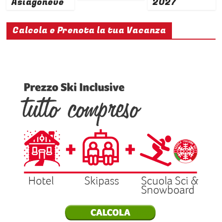
Asiagoneve
2027
Calcola e Prenota la tua Vacanza