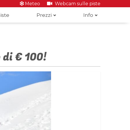
Meteo
Webcam sulle piste
iste
Prezzi
Info
di € 100!