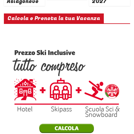
Asiagoneve
2027
Calcola e Prenota la tua Vacanza