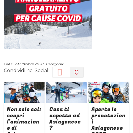
Data:
29 Ottobre 2020
Categoria:
Condividi nei Social:
0
Non solo sci:
Cosa ti
Aperte le
scopri
aspetta ad
prenotazion
l’animazion
Asiagoneve
i
e di
?
Asiagoneve