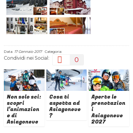
Data:
17 Gennaio 2017
Categoria:
Condividi nei Social:
0
Non solo sci:
Cosa ti
Aperte le
scopri
aspetta ad
prenotazion
l’animazion
Asiagoneve
i
e di
?
Asiagoneve
Asiagoneve
2027