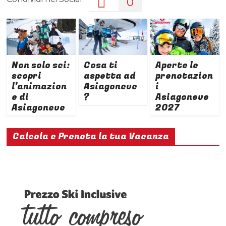
0
Non solo sci:
Cosa ti
Aperte le
scopri
aspetta ad
prenotazion
l’animazion
Asiagoneve
i
e di
?
Asiagoneve
Asiagoneve
2027
Calcola e Prenota la tua Vacanza