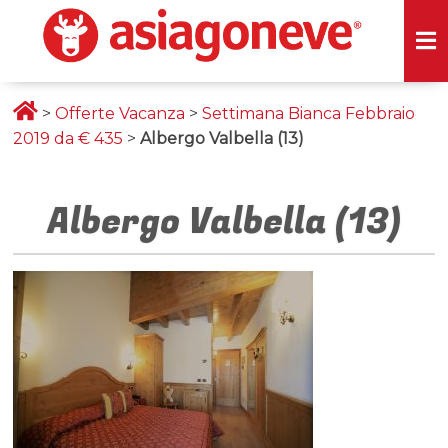
>
Offerte Vacanza
>
Settimana Bianca Febbraio
2019 da € 435
>
Albergo Valbella (13)
Albergo Valbella (13)