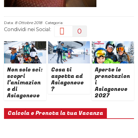
Data:
8 Ottobre 2018
Categoria:
Condividi nei Social:
0
Non solo sci:
Cosa ti
Aperte le
scopri
aspetta ad
prenotazion
l’animazion
Asiagoneve
i
e di
?
Asiagoneve
Asiagoneve
2027
Calcola e Prenota la tua Vacanza