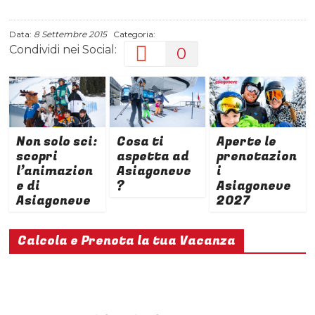
Data:
8 Settembre 2015
Categoria:
Condividi nei Social:
0
Non solo sci:
Cosa ti
Aperte le
scopri
aspetta ad
prenotazion
l’animazion
Asiagoneve
i
e di
?
Asiagoneve
Asiagoneve
2027
Calcola e Prenota la tua Vacanza