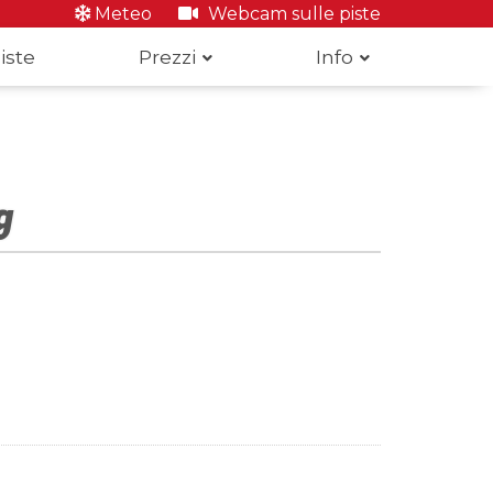
Meteo
Webcam sulle piste
iste
Prezzi
Info
g