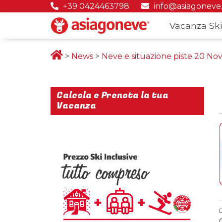
+39 0424463798
info@asiagoneve
Vacanza Ski
>
News
>
Neve e situazione piste 20 N
Calcola e Prenota la tua
Vacanza