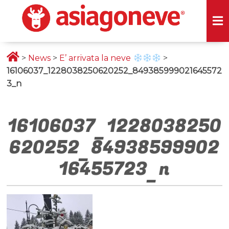
>
News
>
E’ arrivata la neve
>
16106037_1228038250620252_849385999021645572
3_n
16106037_1228038250
620252_84938599902
16455723_n