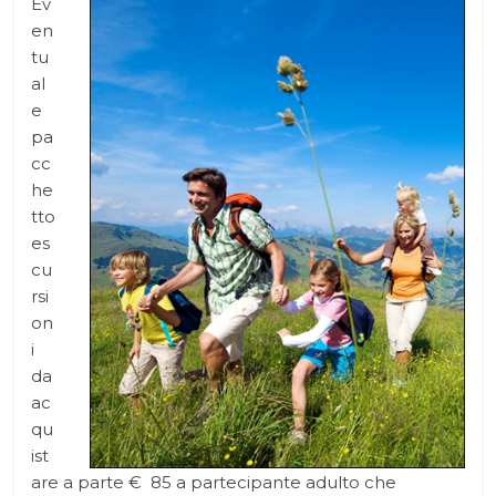
Ev
en
tu
al
e
pa
cc
he
tto
es
cu
rsi
on
i
da
ac
qu
ist
are a parte € 85 a partecipante adulto che