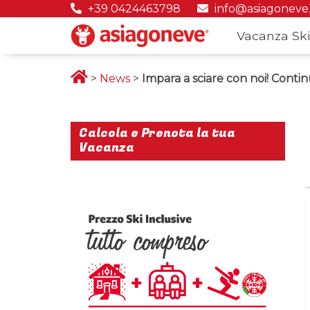
+39 0424463798
info@asiagoneve
Vacanza Ski
>
News
>
Impara a sciare con noi! Continu
Calcola e Prenota la tua
Vacanza