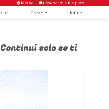
Meteo
Webcam sulle piste
iste
Prezzi
Info
Continui solo se ti