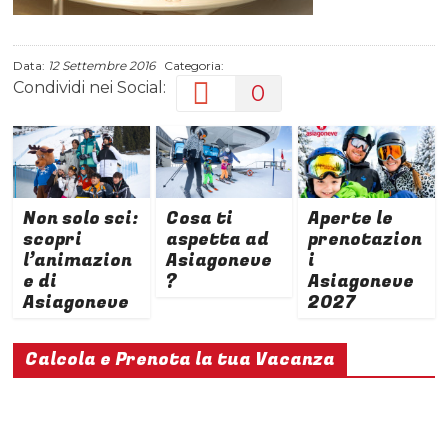
Data:
12 Settembre 2016
Categoria:
Condividi nei Social:
0
Non solo sci:
Cosa ti
Aperte le
scopri
aspetta ad
prenotazion
l’animazion
Asiagoneve
i
e di
?
Asiagoneve
Asiagoneve
2027
Calcola e Prenota la tua Vacanza