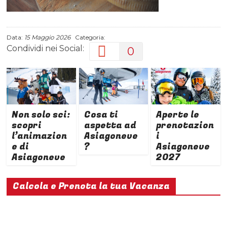
Data:
15 Maggio 2026
Categoria:
Condividi nei Social:
0
Non solo sci:
Cosa ti
Aperte le
scopri
aspetta ad
prenotazion
l’animazion
Asiagoneve
i
e di
?
Asiagoneve
Asiagoneve
2027
Calcola e Prenota la tua Vacanza