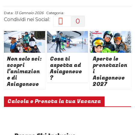
Data:
13 Gennaio 2026
Categoria:
Condividi nei Social:
0
Non solo sci:
Cosa ti
Aperte le
scopri
aspetta ad
prenotazion
l’animazion
Asiagoneve
i
e di
?
Asiagoneve
Asiagoneve
2027
Calcola e Prenota la tua Vacanza