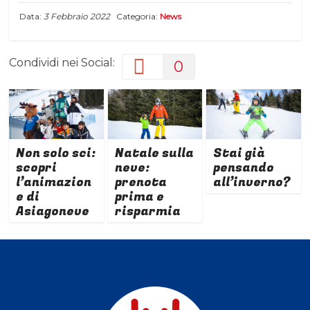
Data:
3 Febbraio 2022
Categoria:
News
Condividi nei Social:
0
Non solo sci:
Natale sulla
Stai già
scopri
neve:
pensando
l’animazion
prenota
all’inverno?
e di
prima e
Asiagoneve
risparmia