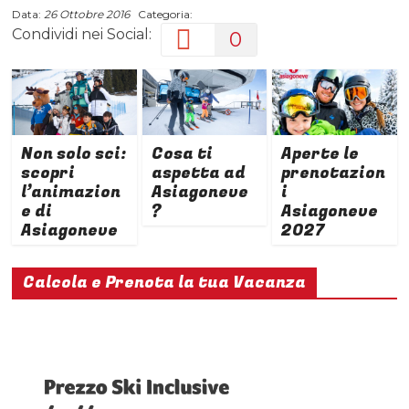
Data:
26 Ottobre 2016
Categoria:
Condividi nei Social:
0
Non solo sci:
Cosa ti
Aperte le
scopri
aspetta ad
prenotazion
l’animazion
Asiagoneve
i
e di
?
Asiagoneve
Asiagoneve
2027
Calcola e Prenota la tua Vacanza