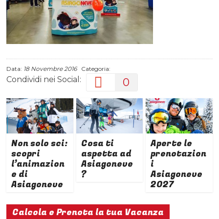
Data:
18 Novembre 2016
Categoria:
Condividi nei Social:
0
Non solo sci:
Cosa ti
Aperte le
scopri
aspetta ad
prenotazion
l’animazion
Asiagoneve
i
e di
?
Asiagoneve
Asiagoneve
2027
Calcola e Prenota la tua Vacanza