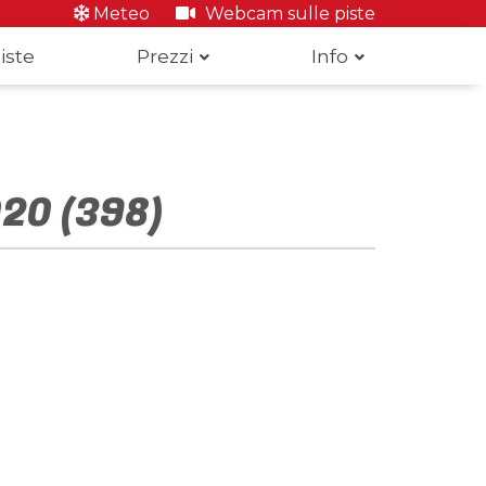
Meteo
Webcam sulle piste
iste
Prezzi
Info
020 (398)