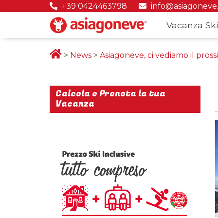
+39 0424463798
info@asiagoneve
Vacanza Ski
>
News
>
Asiagoneve, ci vediamo il pros
Calcola e Prenota la tua
Vacanza