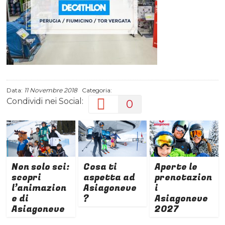
Data:
11 Novembre 2018
Categoria:
Condividi nei Social:
0
Non solo sci:
Cosa ti
Aperte le
scopri
aspetta ad
prenotazion
l’animazion
Asiagoneve
i
e di
?
Asiagoneve
Asiagoneve
2027