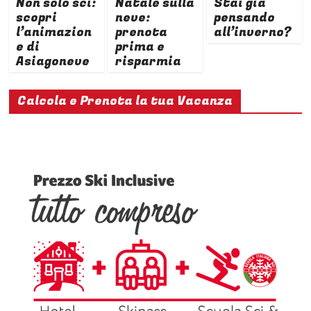
Non solo sci:
Natale sulla
Stai già
scopri
neve:
pensando
l’animazion
prenota
all’inverno?
e di
prima e
Asiagoneve
risparmia
Calcola e Prenota la tua Vacanza