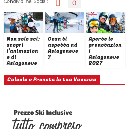
Condividi nei Social:
0
Non solo sci:
Cosa ti
Aperte le
scopri
aspetta ad
prenotazion
l’animazion
Asiagoneve
i
e di
?
Asiagoneve
Asiagoneve
2027
Calcola e Prenota la tua Vacanza