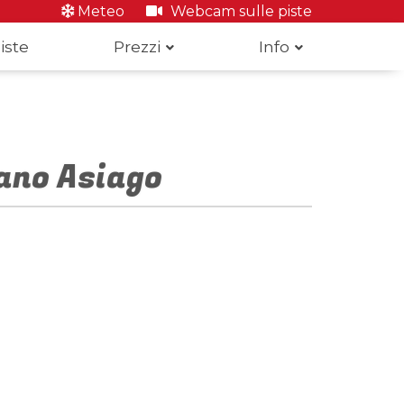
Meteo
Webcam sulle piste
iste
Prezzi
Info
ano Asiago