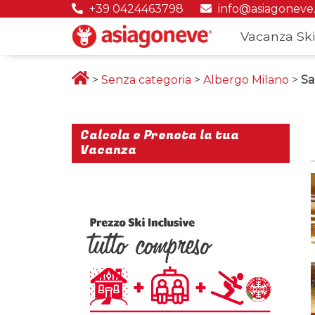
+39 0424463798
info@asiagoneve
Vacanza Ski
>
Senza categoria
>
Albergo Milano
>
Sa
Calcola e Prenota la tua
Vacanza