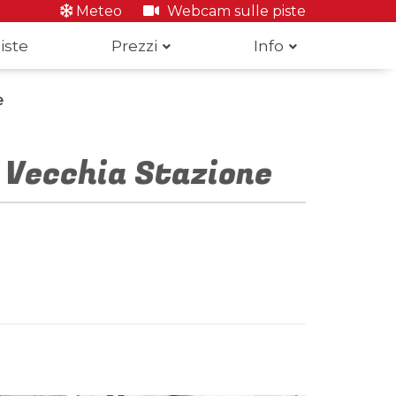
Meteo
Webcam sulle piste
iste
Prezzi
Info
e
a Vecchia Stazione